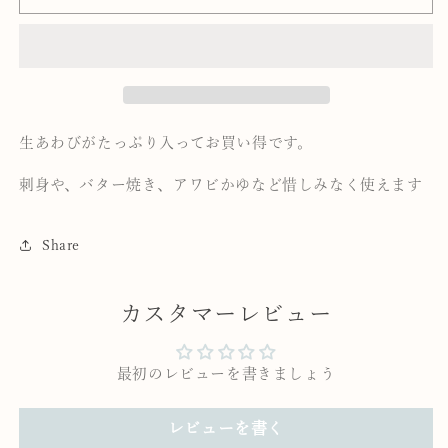
び
び
４
４
０
０
０
０
ｇ
ｇ
の
の
生あわびがたっぷり入ってお買い得です。
数
数
量
量
刺身や、バター焼き、アワビかゆなど惜しみなく使えます
を
を
減
増
ら
や
Share
す
す
カスタマーレビュー
最初のレビューを書きましょう
レビューを書く