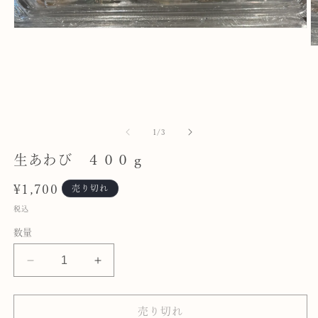
モ
ー
ダ
ル
で
メ
デ
ィ
の
1
/
3
ア
(1)
生あわび ４００ｇ
を
(2
開
く
通
¥1,700
売り切れ
常
税込
価
数量
格
生
生
あ
あ
わ
わ
売り切れ