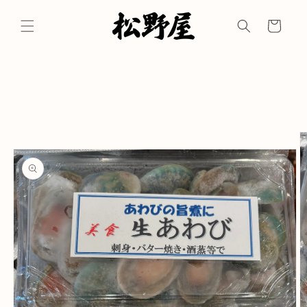
コンテ
カ
ンツに
ー
進む
ト
商品情
報にス
キップ